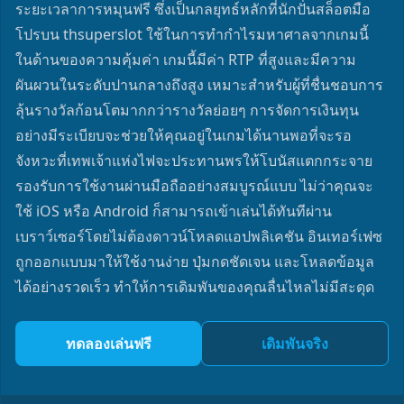
ระยะเวลาการหมุนฟรี ซึ่งเป็นกลยุทธ์หลักที่นักปั่นสล็อตมือ
โปรบน thsuperslot ใช้ในการทำกำไรมหาศาลจากเกมนี้
ในด้านของความคุ้มค่า เกมนี้มีค่า RTP ที่สูงและมีความ
ผันผวนในระดับปานกลางถึงสูง เหมาะสำหรับผู้ที่ชื่นชอบการ
ลุ้นรางวัลก้อนโตมากกว่ารางวัลย่อยๆ การจัดการเงินทุน
อย่างมีระเบียบจะช่วยให้คุณอยู่ในเกมได้นานพอที่จะรอ
จังหวะที่เทพเจ้าแห่งไฟจะประทานพรให้โบนัสแตกกระจาย
รองรับการใช้งานผ่านมือถืออย่างสมบูรณ์แบบ ไม่ว่าคุณจะ
ใช้ iOS หรือ Android ก็สามารถเข้าเล่นได้ทันทีผ่าน
เบราว์เซอร์โดยไม่ต้องดาวน์โหลดแอปพลิเคชัน อินเทอร์เฟซ
ถูกออกแบบมาให้ใช้งานง่าย ปุ่มกดชัดเจน และโหลดข้อมูล
ได้อย่างรวดเร็ว ทำให้การเดิมพันของคุณลื่นไหลไม่มีสะดุด
ทดลองเล่นฟรี
เดิมพันจริง