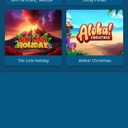
Tiki Link Holiday
Aloha! Christmas