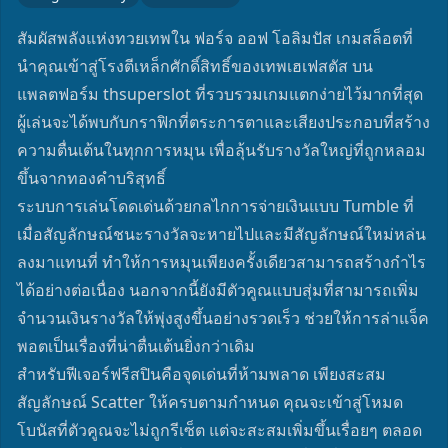
สัมผัสพลังแห่งทวยเทพใน ฟอร์จ ออฟ โอลิมปัส เกมสล็อตที่
นำคุณเข้าสู่โรงตีเหล็กศักดิ์สิทธิ์ของเทพเฮเฟสตัส บน
แพลตฟอร์ม thsuperslot ที่รวบรวมเกมแตกง่ายไว้มากที่สุด
ผู้เล่นจะได้พบกับกราฟิกที่ตระการตาและเสียงประกอบที่สร้าง
ความตื่นเต้นในทุกการหมุน เพื่อลุ้นรับรางวัลใหญ่ที่ถูกหลอม
ขึ้นจากทองคำบริสุทธิ์
ระบบการเล่นโดดเด่นด้วยกลไกการจ่ายเงินแบบ Tumble ที่
เมื่อสัญลักษณ์ชนะรางวัลจะหายไปและมีสัญลักษณ์ใหม่หล่น
ลงมาแทนที่ ทำให้การหมุนเพียงครั้งเดียวสามารถสร้างกำไร
ได้อย่างต่อเนื่อง นอกจากนี้ยังมีตัวคูณแบบสุ่มที่สามารถเพิ่ม
จำนวนเงินรางวัลให้พุ่งสูงขึ้นอย่างรวดเร็ว ช่วยให้การล่าแจ็ค
พอตเป็นเรื่องที่น่าตื่นเต้นยิ่งกว่าเดิม
สำหรับฟีเจอร์ฟรีสปินคือจุดเด่นที่ห้ามพลาด เพียงสะสม
สัญลักษณ์ Scatter ให้ครบตามกำหนด คุณจะเข้าสู่โหมด
โบนัสที่ตัวคูณจะไม่ถูกรีเซ็ต แต่จะสะสมเพิ่มขึ้นเรื่อยๆ ตลอด