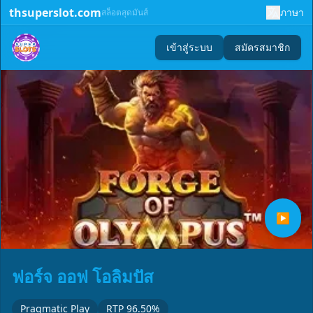
thsuperslot.com
ภาษา
สล็อตสุดมันส์
เข้าสู่ระบบ
สมัครสมาชิก
▶
ฟอร์จ ออฟ โอลิมปัส
Pragmatic Play
RTP 96.50%