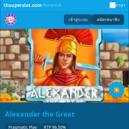
thsuperslot.com
ภาษา
สล็อตสุดมันส์
เข้าสู่ระบบ
สมัครสมาชิก
▶
Alexander the Great
Pragmatic Play
RTP 96.50%