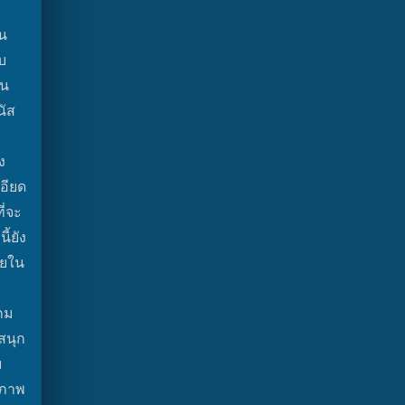
ใน
บ
้น
นัส
ง
อียด
ี่จะ
้ยัง
ายใน
เกม
สนุก
บ
ิภาพ