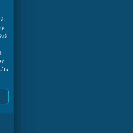
ดี
กาส
นที่
1
er
เป็น