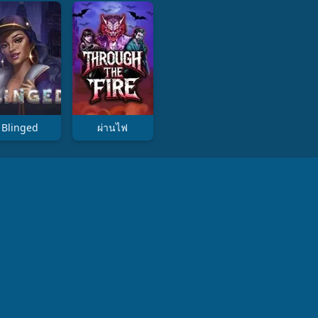
Blinged
ผ่านไฟ