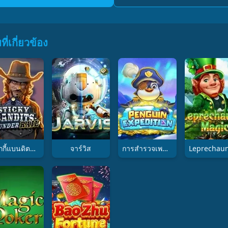
ที่เกี่ยวข้อง
สติกกี้แบนดิตส์ ธันเดอร์เรล
จาร์วิส
การสำรวจเพนกวิน