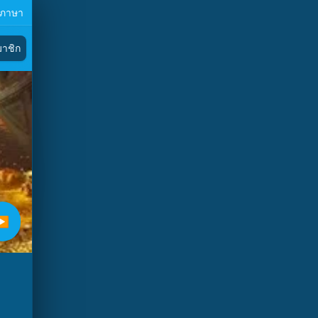
ภาษา
มาชิก
▶