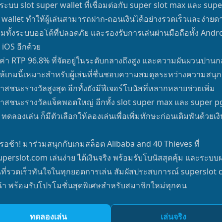
ระบบ slot super wallet ที่เชื่อมต่อกับ super slot max และ supe
t wallet ทำให้ผู้เล่นสามารถฝาก-ถอนเงินได้อย่างรวดเร็วและง่ายด
อมทั้งระบบออโต้ที่ปลอดภัย และรองรับการเล่นผ่านมือถือทั้ง Andr
 iOS อีกด้วย
ยค่า RTP 96.8% ที่จัดอยู่ในระดับกลางถึงสูง และความผันผวนปาน
ห้เกมนี้เหมาะสำหรับผู้เล่นที่ชื่นชอบความสมดุลระหว่างความสนุ
สชนะรางวัลสูงสุด อีกทั้งยังมีฟีเจอร์โบนัสที่หลากหลายช่วยเพิ่ม
าสชนะรางวัลแจ็คพอตใหญ่ อีกทั้ง slot super max และ super p
 ทดลองเล่น ก็มีตัวเลือกให้ลองเล่นเพื่อเพิ่มทักษะก่อนเดิมพันด้วยเง
ารอช้า! มาร่วมสนุกกับเกมสล็อต Alibaba and 40 Thieves ที่
uperslot.com เล่นง่าย ได้เงินจริง พร้อมรับโบนัสสุดคุ้ม และระบบ
ที่รวดเร็วทันใจในทุกยอดการเล่น สัมผัสประสบการณ์ superslot 
นนำ พร้อมรับโปรโมชั่นสุดพิเศษสำหรับสมาชิกใหม่ทุกคน
ทดลองเล่น
เล่นจริง