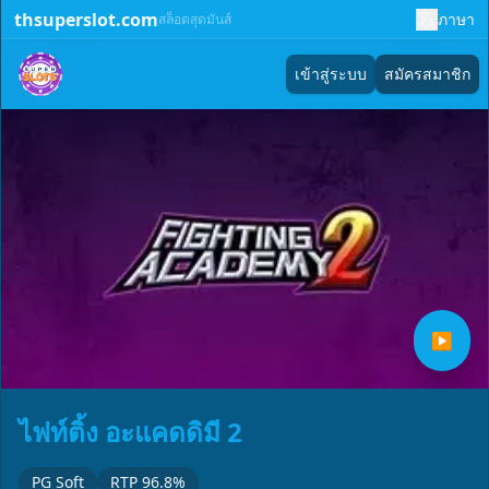
thsuperslot.com
ภาษา
สล็อตสุดมันส์
เข้าสู่ระบบ
สมัครสมาชิก
▶
ไฟท์ติ้ง อะแคดดิมี 2
PG Soft
RTP 96.8%