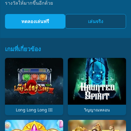
รางวัลให้มากขึ้นอีกด้วย
ทดลองเล่นฟรี
เล่นจริง
เกมที่เกี่ยวข้อง
Long Long Long III
วิญญาณหลอน